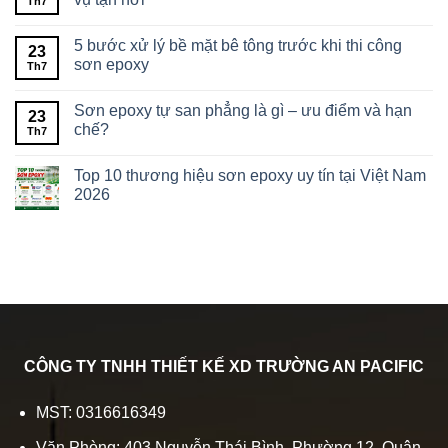
Th7
5 bước xử lý bề mặt bê tông trước khi thi công
23
sơn epoxy
Th7
Sơn epoxy tự san phẳng là gì – ưu điểm và hạn
23
chế?
Th7
Top 10 thương hiệu sơn epoxy uy tín tại Việt Nam
2026
CÔNG TY TNHH THIẾT KẾ XD TRƯỜNG AN PACIFIC
MST: 0316616349
Văn Phòng: 403 Nguyễn Thái Bình, Phường 12, Quận