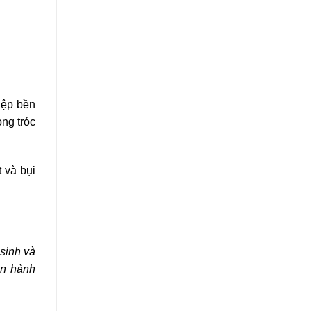
iệp bền
ong tróc
 và bụi
sinh và
ận hành