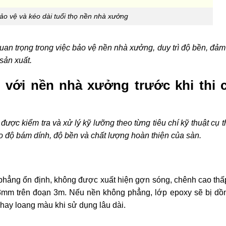
ảo vệ và kéo dài tuổi thọ nền nhà xưởng
ò quan trọng trong việc bảo vệ nền nhà xưởng, duy trì độ bền, đả
 sản xuất.
 với nền nhà xưởng trước khi thi 
ược kiểm tra và xử lý kỹ lưỡng theo từng tiêu chí kỹ thuật cụ 
o độ bám dính, độ bền và chất lượng hoàn thiện của sàn.
 phẳng ổn định, không được xuất hiện gợn sóng, chênh cao thấp 
3mm trên đoạn 3m. Nếu nền không phẳng, lớp epoxy sẽ bị dồ
 hay loang màu khi sử dụng lâu dài.