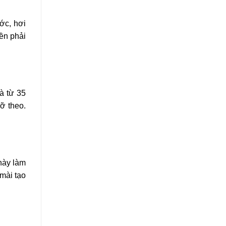
ớc, hơi
nền phải
à từ 35
ỡ theo.
này làm
mài tạo