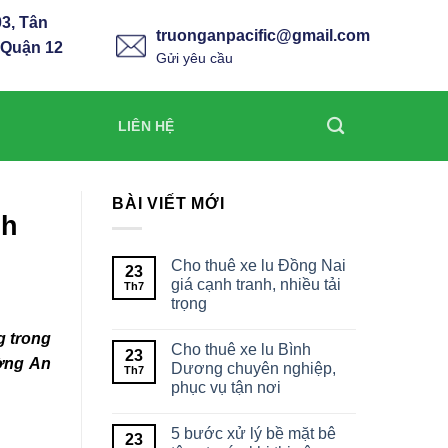
3, Tân
truonganpacific@gmail.com
 Quận 12
Gửi yêu cầu
LIÊN HỆ
BÀI VIẾT MỚI
nh
Cho thuê xe lu Đồng Nai
23
giá cạnh tranh, nhiều tải
Th7
trọng
g trong
Cho thuê xe lu Bình
23
ờng An
Dương chuyên nghiệp,
Th7
phục vụ tận nơi
5 bước xử lý bề mặt bê
23