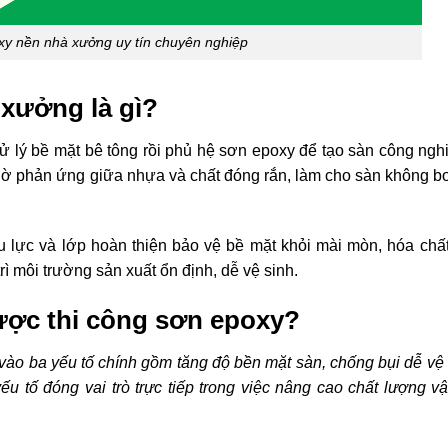
xy nền nhà xưởng uy tín chuyên nghiệp
xưởng là gì?
ử lý bề mặt bê tông rồi phủ hệ sơn epoxy để tạo sàn công ngh
 nhờ phản ứng giữa nhựa và chất đóng rắn, làm cho sàn không b
u lực và lớp hoàn thiện bảo vệ bề mặt khỏi mài mòn, hóa chất
ì môi trường sản xuất ổn định, dễ vệ sinh.
ược thi công sơn epoxy?
vào ba yếu tố chính gồm tăng độ bền mặt sàn, chống bụi dễ vệ 
ếu tố đóng vai trò trực tiếp trong việc nâng cao chất lượng v