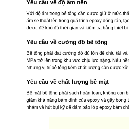
Yêu cầu về độ ẩm nền
Với độ ẩm trong bê tông cần được giữ ở mức th
ẩm sẽ thoát lên trong quá trình epoxy đóng rắn, t
được để khô đủ thời gian và kiểm tra bằng thiết bị 
Yêu cầu về cường độ bê tông
Bê tông phải đạt cường độ đủ lớn để chịu tải và 
MPa trở lên trong khu vực chịu lực nặng. Nếu nền
Những vị trí bê tông kém chất lượng cần được xử 
Yêu cầu về chất lượng bề mặt
Bề mặt bê tông phải sạch hoàn toàn, không còn b
giảm khả năng bám dính của epoxy và gây bong tr
nhám và hút bụi kỹ để đảm bảo lớp epoxy bám ch