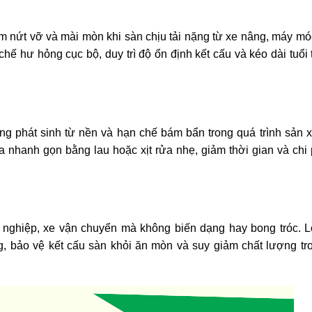
m nứt vỡ và mài mòn khi sàn chịu tải nặng từ xe nâng, máy mó
hế hư hỏng cục bộ, duy trì độ ổn định kết cấu và kéo dài tuổi
ng phát sinh từ nền và hạn chế bám bẩn trong quá trình sản x
a nhanh gọn bằng lau hoặc xịt rửa nhẹ, giảm thời gian và chi 
ng nghiệp, xe vận chuyển mà không biến dạng hay bong tróc. 
g, bảo vệ kết cấu sàn khỏi ăn mòn và suy giảm chất lượng tr