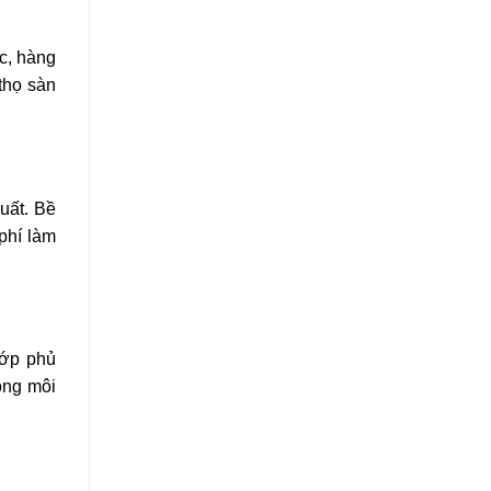
c, hàng
 thọ sàn
uất. Bề
phí làm
Lớp phủ
ong môi