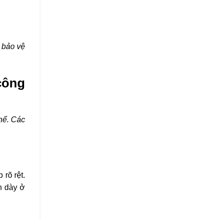
m bảo vệ
công
thể. Các
rõ rệt.
n dày ở