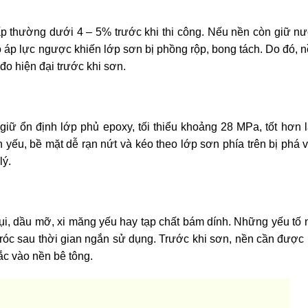
ấp thường dưới 4 – 5% trước khi thi công. Nếu nền còn giữ nư
ạo áp lực ngược khiến lớp sơn bị phồng rộp, bong tách. Do đó, 
đo hiện đại trước khi sơn.
giữ ổn định lớp phủ epoxy, tối thiểu khoảng 28 MPa, tốt hơn l
 yếu, bề mặt dễ rạn nứt và kéo theo lớp sơn phía trên bị phá v
lý.
ụi, dầu mỡ, xi măng yếu hay tạp chất bám dính. Những yếu tố 
óc sau thời gian ngắn sử dụng. Trước khi sơn, nền cần được 
ắc vào nền bê tông.