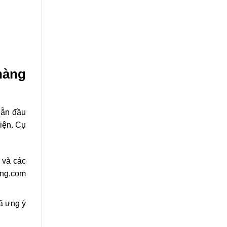
hàng
dẫn đầu
hiện. Cụ
 và các
ong.com
ã ưng ý