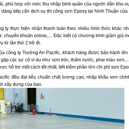
hải, phù hợp với mức thu nhập bình quân của người dân khu v
 dàng tiếp cận dịch vụ thi công sơn Epoxy tại Ninh Thuận của 
ng ty thực hiện nhận thanh toán theo nhiều hình thức khác n
 tử, chuyển khoản online,… Đặc biệt có chương trình giảm giá 
từ lần thứ 2 trở đi.
của công ty Trường An Pacific, khách hàng được bảo hành lên
u gặp các sự cố ví dụ như sơn tróc, thấm nước, phai màu sơn,
ợc hỗ trợ một cách tốt nhất, tiết kiệm phần lớn chi phí sơn Epo
cific đều đạt tiêu chuẩn chất lượng cao, nhập khẩu sơn chín
nh xây dựng của bạn.