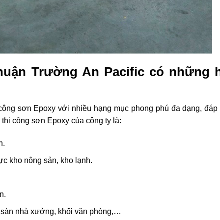
huận Trường An Pacific có những 
i công sơn Epoxy với nhiều hạng mục phong phú đa dạng, đáp 
hi công sơn Epoxy của công ty là:
n.
c kho nông sản, kho lạnh.
n.
c sàn nhà xưởng, khối văn phòng,…