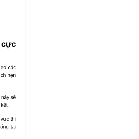
 cực
heo các
lịch hẹn
 này sẽ
kết.
vực thi
ống tại