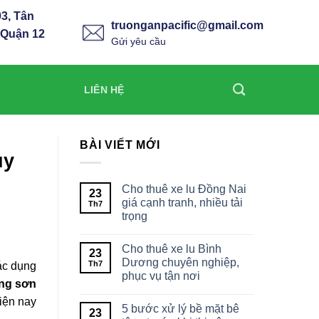
3, Tân
truonganpacific@gmail.com
 Quận 12
Gửi yêu cầu
LIÊN HỆ
BÀI VIẾT MỚI
uy
Cho thuê xe lu Đồng Nai
23
giá cạnh tranh, nhiều tải
Th7
trọng
Cho thuê xe lu Bình
23
Dương chuyên nghiệp,
Th7
ác dụng
phục vụ tận nơi
ông sơn
iện nay
5 bước xử lý bề mặt bê
23