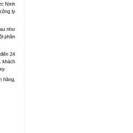
ực Ninh
công ty
hau như
một phần
 đến 24
… khách
xy.
h hãng,